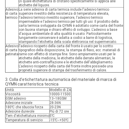
Di quale etichettatura di cristallo specificamente si applica alle
etichette del liquore.
Adesivo
La serie adesiva di carta termica include l'adesivo termico
di carta
superiore rivestito della resistenza di temperatura elevata,
termico
l'adesivo termico rivestito superiore, l'adesivo termico
impermeabile e l'adesivo termico per tutti gli usi. Il prodotto della
carta termica sviluppata da QYMN è adottato come carta del fronte
con buona stampa e chiaro effetto di sviluppo. L'adesivo a base
d'acqua ambientale di alta qualità è usato. Particolarmente
lungamente conservare è adatta a codici a barre di logistica,
stampando l'etichetta della scala elettronica nel supermercato.
Adesivo
l'adesivo ricoperto della carta del fronte è usato per lo scritto
di carta
tipografico della disposizione, la stampa di flexo, ecc. materiali di
patinata
rame con effetto di stampa fine. Sono ampiamente usati per le
etichette della medicina, le etichette delle derrate alimentari, le
etichette anti-contraffazione e le etichette dell'abbigliamento.
L'adesivo ricoperto della carta del fronte inoltre possiede una
proprietà superiore di stampa del trasferimento di calore.
3. Colla d'etichettatura automatica del materiale di marca di
QYMN caratteristica tecnica
Unità
Modello di ZA
Viscosità
10000-11500
GSM adesivo
13--18GSM
Adesione iniziale
28-36N
180℃ che sbuccia forza
20-23N
Adesione durevole
Più di 72 ore
Tem d'etichettatura minimo
5℃
Temperatura di servizio
-15℃--+50℃