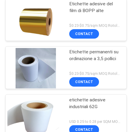
Etichette adesive del
film di BOPP alte
$0.23-$0.75/sqm MOQ:Rotolo 1080MM*100M*1
CONTACT
Etichette permanenti su
ordinazione a 3,5 pollici
$0.23-$0.75/sqm MOQ:Rotolo 1080MM*100M*1
CONTACT
etichette adesive
industriali 62G
USD 0.25 to 0.28 per SQM MOQ:sqm 4000
CONTACT