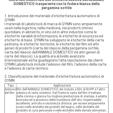
DOMESTICO trasparente con la fodera bianca della
pergamina sottile
1. Introduzione del materiale d'etichettatura automatico di
QYMN
I materiali di Labelstock di marca di QYMN sono ampiamente
usati nella logistica, nella medicina, nei prodotti chimici
quotidiani, in alimento, in vino ed in altre industrie come le
etichette variabili di informazioni, le etichette di sicurezza ed
etichette di base. QYMN ha sviluppato le etichette della carta
patinata, le etichette termiche, le etichette del film ed altri
generi di prodotti (carta del rilascio della pergamina sottile,
carta del rilascio dell'ANIMALE DOMESTICO ed altri generi di
carte del rilascio). La qualità era al livello avanzato
internazionale ed ha guadagnato l'alta reputazione dai clienti.
QYMN Labelstock include l'adesivo del film, l'adesivo della carta
e l'adesivo di carta termico.
2. Classificazione del materiale d'etichettatura automatico di
QYMN
Tipo
Applicazione
Adesivo
film dell'ANIMALE DOMESTICO dei includs e film di BOPP e l'altro
del film
adesivo di carta sintetico. Dal fronte la carta del film è trattata
dalla corona o glassa ha migliore prestazione di stampa, è adatta
bronzare ed a processo della lucidatura dell'olio. Impermeabile
eccellente, anti-olio e resistenza chimica. per essere ampiamente
usato nelle etichette dei prodotti del bagno, nelle etichette del
prodotto di cura personale e nelle etichette delle derrate alimentari.