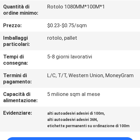
CONTROLLO
Quantità di
Rotolo 1080MM*100M*1
ordine minimo:
DI
QUALITÀ
Prezzo:
$0.23-$0.75/sqm
Imballaggi
rotolo, pallet
CONTATTICI
particolari:
Tempi di
5-8 giorni lavorativi
consegna:
RICHIEDA
UNA
Termini di
L/C, T/T, Western Union, MoneyGram
pagamento:
CITAZIONE
Capacità di
5 milione sqm al mese
alimentazione:
MAPPA
Evidenziare:
,
alti autoadesivi adesivi di 100m
DEL
,
alti autoadesivi adesivi 36N
SITO
etichette permanenti su ordinazione di 100m