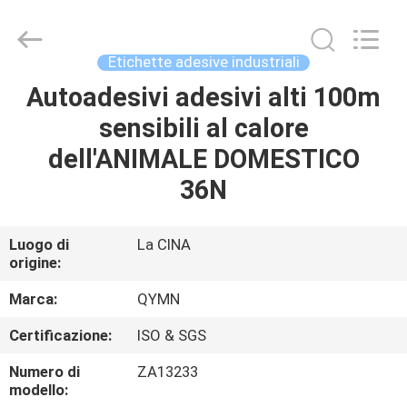
62G
fornitore.
Copyright
©
2020
Etichette adesive industriali
-
2025
Weifang
Autoadesivi adesivi alti 100m
CASA
Qiyuan
Adhesive
sensibili al calore
Products
Co.,Ltd..
All
PRODOTTI
dell'ANIMALE DOMESTICO
Rights
Reserved.
Developed
36N
by
ECER
CIRCA
NOI
Luogo di
La CINA
origine:
GIRO
Marca:
QYMN
DELLA
Certificazione:
ISO & SGS
FABBRICA
Numero di
ZA13233
modello: